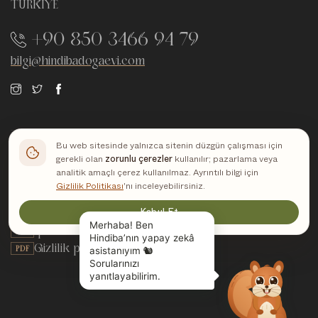
TÜRKİYE
+90 850 3466 94 79
bilgi@hindibadogaevi.com
Bu web sitesinde yalnızca sitenin düzgün çalışması için
gerekli olan
zorunlu çerezler
kullanılır; pazarlama veya
Yasal belgeler
analitik amaçlı çerez kullanılmaz. Ayrıntılı bilgi için
Gizlilik Politikası
'nı inceleyebilirsiniz.
Mesafeli satış sözleşmesi
PDF
Kabul Et
KVKK aydınlatma metni
PDF
İptal ve iade politikası
PDF
Gizlilik politikası
PDF