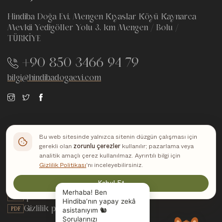
Hindiba Doğa Evi, Mengen Kıyaslar Köyü Kaynarca
Mevkii Yedigöller Yolu 3. km Mengen / Bolu /
TÜRKİYE
+90 850 3466 94 79
bilgi@hindibadogaevi.com
Bu web sitesinde yalnızca sitenin düzgün çalışması için
gerekli olan
zorunlu çerezler
kullanılır; pazarlama veya
Yasal belgeler
analitik amaçlı çerez kullanılmaz. Ayrıntılı bilgi için
Gizlilik Politikası
'nı inceleyebilirsiniz.
Mesafeli satış sözleşmesi
PDF
Kabul Et
KVKK aydınlatma metni
PDF
İptal ve iade politikası
PDF
Gizlilik politikası
PDF