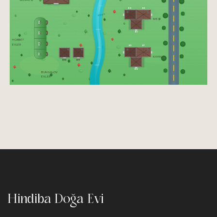
B6
B4
Irmak
MEŞE
H4
B5
H3
HOBBİT
H2
EVLER
B9
B7
H1
KAYIN
B10
B11
B8
BUNGALOV
EVLER
Hindiba Doğa Evi