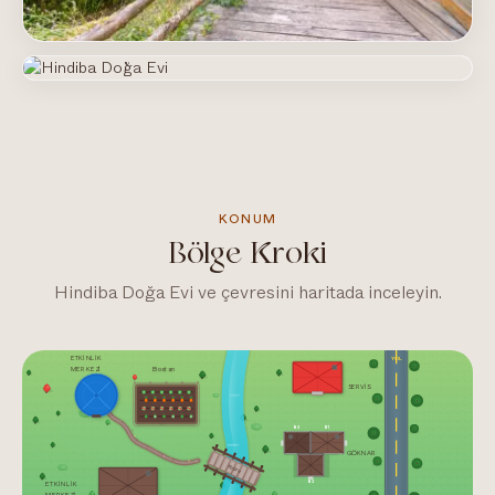
KONUM
Bölge Kroki
Hindiba Doğa Evi ve çevresini haritada inceleyin.
ETKİNLİK
YOL
MERKEZİ
Bostan
SERVİS
B3
B1
GÖKNAR
Kopru
B2
ETKİNLİK
MERKEZİ