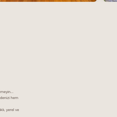
etmeyin…
idenizi hem
lı, yerel ve