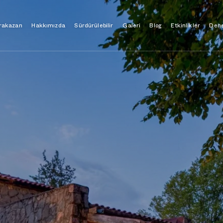
Sürdürülebilir
Hakkımızda
Dene
rakazan
Etkinlikler
Galeri
Blog