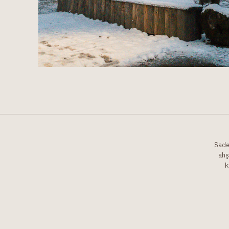
Sadec
ahş
k