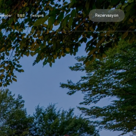
Rezervasyon
yimler
İletişim
SSS