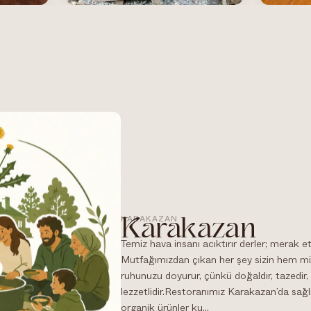
KARAKAZAN
Karakazan
Temiz hava insanı acıktırır derler; merak 
Mutfağımızdan çıkan her şey sizin hem m
ruhunuzu doyurur, çünkü doğaldır, tazedir,
lezzetlidir.Restoranımız Karakazan’da sağlık
organik ürünler ku...