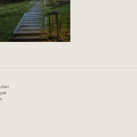
zıları
içek
n.